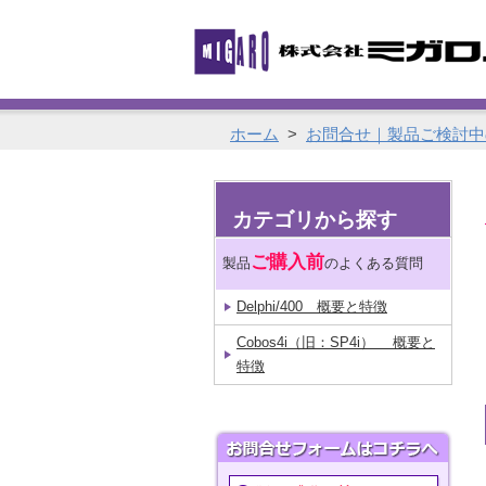
ホーム
>
お問合せ｜製品ご検討中
カテゴリから探す
ご購入前
製品
のよくある質問
Delphi/400 概要と特徴
Cobos4i（旧：SP4i） 概要と
特徴