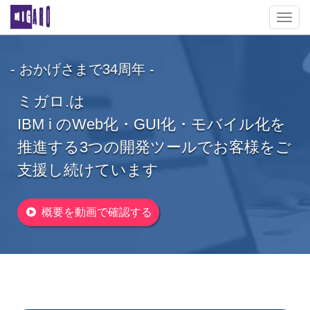
Toggl
navig
- おかげさまで34周年 -
ミガロ.は
IBM i のWeb化・GUI化・モバイル化を
推進する
3つの開発ツールでお客様をご
支援し続けています
概要を動画で確認する