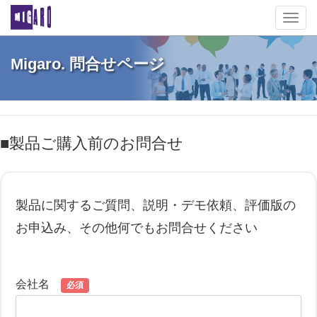
T
o
g
Migaro. 問合せページ
g
l
e
n
a
v
■製品ご購入前のお問合せ
i
g
a
t
i
製品に関するご質問、説明・デモ依頼、評価版の
o
お申込み、その他何でもお問合せください
n
会社名
必須