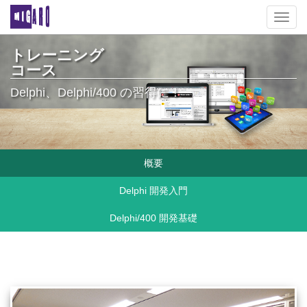
Toggl
navig
トレーニング
コース
Delphi、Delphi/400 の習得に！
概要
Delphi 開発入門
Delphi/400 開発基礎