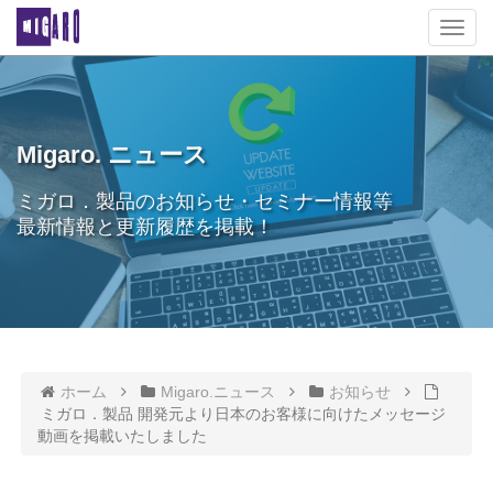
T
o
g
g
l
e
Migaro. ニュース
n
a
ミガロ．製品のお知らせ・セミナー情報等
v
最新情報と更新履歴を掲載！
i
g
a
t
i
o
n
ホーム
Migaro.ニュース
お知らせ
ミガロ．製品 開発元より日本のお客様に向けたメッセージ
動画を掲載いたしました