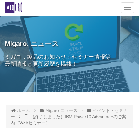
T
o
g
g
l
e
Migaro. ニュース
n
a
ミガロ．製品のお知らせ・セミナー情報等
v
最新情報と更新履歴を掲載！
i
g
a
t
i
o
n
ホーム
Migaro.ニュース
イベント・セミナ
ー
（終了しました）IBM Power10 Advantageのご案
内（Webセミナー）