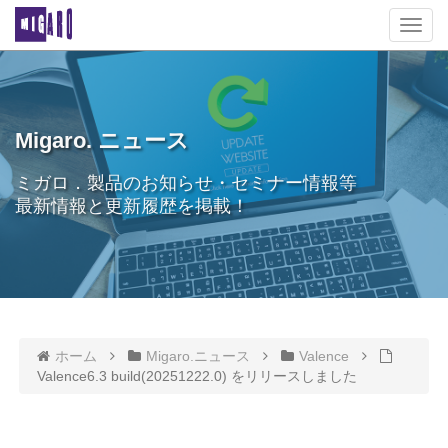
T
o
g
g
l
e
Migaro. ニュース
n
a
ミガロ．製品のお知らせ・セミナー情報等
v
最新情報と更新履歴を掲載！
i
g
a
t
i
o
n
ホーム
Migaro.ニュース
Valence
Valence6.3 build(20251222.0) をリリースしました