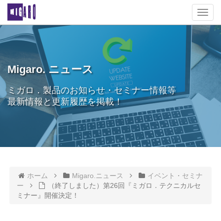
T
o
g
g
l
e
Migaro. ニュース
n
a
ミガロ．製品のお知らせ・セミナー情報等
v
最新情報と更新履歴を掲載！
i
g
a
t
i
o
n
ホーム
Migaro.ニュース
イベント・セミナ
ー
（終了しました）第26回『ミガロ．テクニカルセ
ミナー』開催決定！