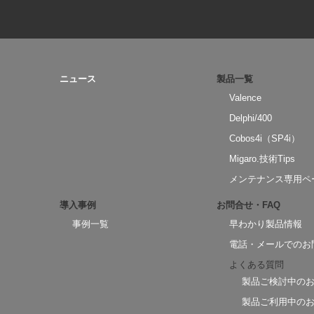
ニュース
製品一覧
Valence
Delphi/400
Cobos4i（SP4i）
Migaro.技術Tips
メンテナンス専用ペ
導入事例
お問合せ・FAQ
事例一覧
早わかり製品情報
電話・メールでのお
よくある質問
製品ご検討中の
製品ご利用中の