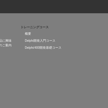
トレーニングコース
概要
品に興味
Delphi開発入門コース
のご案内
Delphi/400開発基礎コース