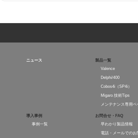
ニュース
製品一覧
Valence
Delphi/400
Cobos4i（SP4i）
Migaro.技術Tips
メンテナンス専用ペ
導入事例
お問合せ・FAQ
事例一覧
早わかり製品情報
電話・メールでのお