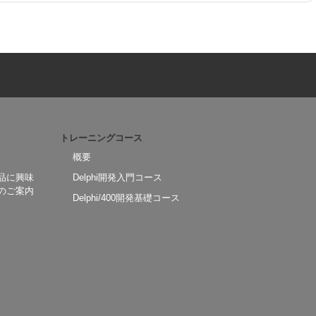
トレーニングコース
概要
品に興味
Delphi開発入門コース
のご案内
Delphi/400開発基礎コース