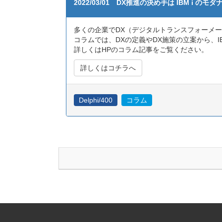
2022/03/01 DX推進の決め手は IBM i の
多くの企業でDX（デジタルトランスフォーメ
コラムでは、DXの定義やDX施策の立案から、I
詳しくはHPのコラム記事をご覧ください。
詳しくはコチラへ
Delphi/400
コラム