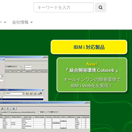
ー
会社情報
IBM i 対応製品
New!
『 統合開発環境 Cobos4i 』
オールインワンの開発環境で
IBM i Web化を実現！