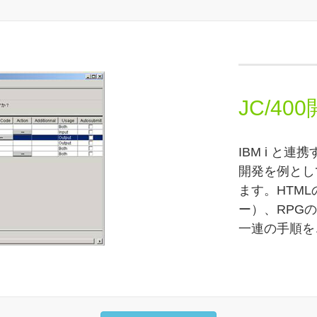
JC/4
IBM i と
開発を例とし
ます。HTML
ー）、RPG
一連の手順を