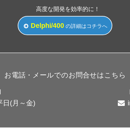
高度な開発を効率的に！
Delphi/400
の詳細
はコチラ
へ
お電話・メールでの
お問合せはこちら
】
 平日(月～金)
i