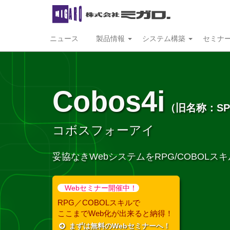
ニュース
製品情報
システム構築
セミナ
Cobos4i
（旧名称：SP
コボスフォーアイ
妥協なきWebシステムをRPG/COBOLス
Webセミナー開催中！
RPG／COBOLスキルで
ここまでWeb化が出来ると納得！
まずは無料のWebセミナーへ！