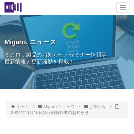
T
o
g
g
l
e
Migaro. ニュース
n
a
ミガロ．製品のお知らせ・セミナー情報等
v
最新情報と更新履歴を掲載！
i
g
a
t
i
o
n
ホーム
Migaro.ニュース
お知らせ
2024年11月15日(金) 臨時休業のお知らせ