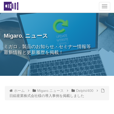
T
o
g
g
l
e
Migaro. ニュース
n
a
ミガロ．製品のお知らせ・セミナー情報等
v
最新情報と更新履歴を掲載！
i
g
a
t
i
o
n
ホーム
Migaro.ニュース
Delphi/400
日綜産業株式会社様の導入事例を掲載しました