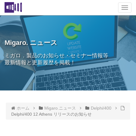
T
o
g
g
l
e
Migaro. ニュース
n
a
ミガロ．製品のお知らせ・セミナー情報等
v
最新情報と更新履歴を掲載！
i
g
a
t
i
o
n
ホーム
Migaro.ニュース
Delphi/400
Delphi/400 12 Athens リリースのお知らせ