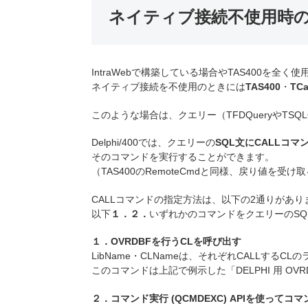
ネイティブ接続不使用時
IntraWebで構築している場合やTAS400を全
ネイティブ接続を不使用のときには
TAS400
・
TCa
このような場合は、クエリー（TFDQueryやTS
Delphi/400では、クエリーの
SQL文にCALLコマ
そのコマンドを実行することができます。
（TAS400のRemoteCmdと同様、戻り値を受
CALLコマンドの指定方法は、以下の2通りがあり
以下
１．２．
いずれかのコマンドをクエリーのSQL
１．OVRDBFを行うCLを呼び出す
LibName・CLNameは、それぞれCALLする
このコマンドは上記で例示した「DELPHI 用 O
２．コマンド実行 (QCMDEXC) APIを使って