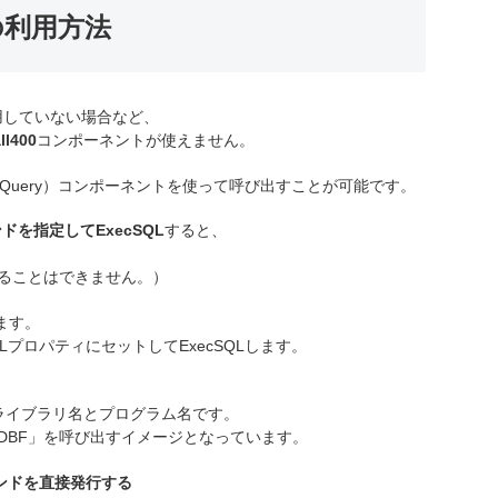
の利用方法
く使用していない場合など、
ll400
コンポーネントが使えません。
QLQuery）コンポーネントを使って呼び出すことが可能です。
ンドを指定してExecSQL
すると、
け取ることはできません。）
ます。
プロパティにセットしてExecSQLします。
CLのライブラリ名とプログラム名です。
VRDBF」を呼び出すイメージとなっています。
コマンドを直接発行する