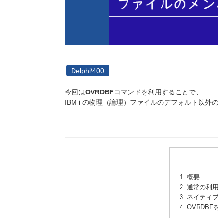
Delphi/400
今回は
OVRDBF
コマンドを利用することで、
IBM i の物理（論理）ファイルのデフォルト以外
概要
通常の利
ネイティ
OVRDB