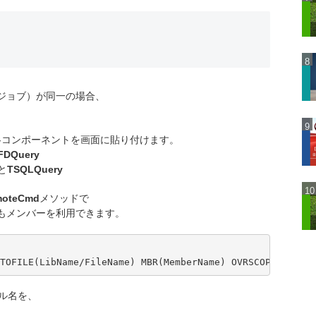
（ジョブ）が同一の場合、
各コンポーネントを画面に貼り付けます。
FDQuery
と
TSQLQuery
moteCmd
メソッドで
でもメンバーを利用できます。
TOFILE(LibName/FileName) MBR(MemberName) OVRSCOPE(*JOB)'
イル名を、
、