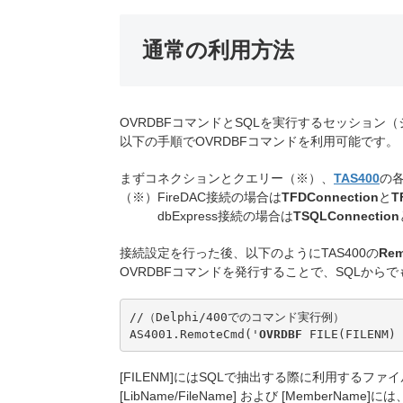
通常の利用方法
OVRDBFコマンドとSQLを実行するセッション
以下の手順でOVRDBFコマンドを利用可能です。
まずコネクションとクエリー（※）、
TAS400
の
（※）FireDAC接続の場合は
TFDConnection
と
T
dbExpress接続の場合は
TSQLConnection
接続設定を行った後、以下のようにTAS400の
Re
OVRDBFコマンドを発行することで、SQLから
//（Delphi/400でのコマンド実行例）

AS4001.RemoteCmd('
OVRDBF
 FILE(FILENM) 
[FILENM]にはSQLで抽出する際に利用するファ
[LibName/FileName] および [MemberName]には