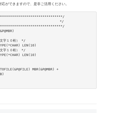
対応ができますので、是非ご活用ください。
*******************************/

                             */

*******************************/

&P@MBR)

（文字１０桁） */

YPE(*CHAR) LEN(10)

（文字１０桁） */

YPE(*CHAR) LEN(10)

TOFILE(&P@FILE) MBR(&P@MBR) +

)
