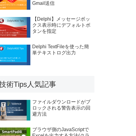
Gmail送信
【Delphi】メッセージボッ
クス表示時にデフォルトボ
タンを指定
Delphi TextFileを使った簡
単テキストログ出力
技術Tips人気記事
ファイルダウンロードがブ
ロックされる警告表示の回
避方法
ブラウザ側のJavaScriptで
Excelを出力する方法(クラ