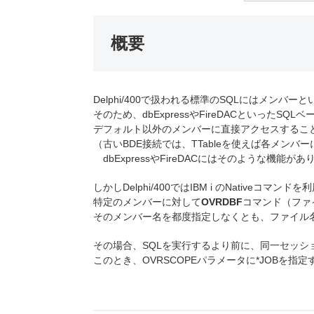
概要
Delphi/400で扱われる標準のSQLにはメンバ
そのため、dbExpressやFireDACといったS
デフォルト以外のメンバーに直接アクセスするこ
（古いBDE接続では、TTableを使えば各メンバ
dbExpressやFireDACにはそのような機能が
しかしDelphi/400ではIBM i のNativeコマ
特定のメンバーに対して
OVRDBF
コマンド（ファ
そのメンバー名を都度指定しなくとも、ファイル
その場合、SQLを実行するより前に、同一セッショ
このとき、OVRSCOPEパラメータに*JOBを