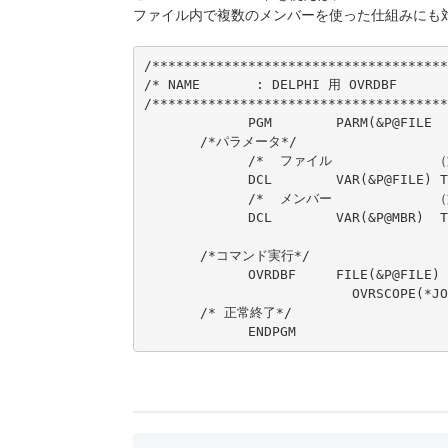
ファイル内で複数のメンバーを使った仕組みにも
/*************************************
/* NAME       : DELPHI 用 OVRDBF       
/*************************************
             PGM        PARM(&P@FILE  
       /*パラメータ*/

             /*  ファイル　   　　　　　
             DCL        VAR(&P@FILE) T
             /*  メンバー　   　　　　　
             DCL        VAR(&P@MBR)  T
       /*コマンド実行*/

             OVRDBF     FILE(&P@FILE) 
                          OVRSCOPE(*JOB
       /* 正常終了*/

             ENDPGM