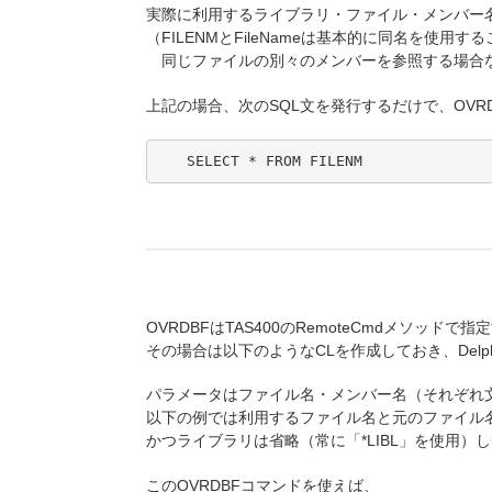
実際に利用するライブラリ・ファイル・メンバー
（FILENMとFileNameは基本的に同名を使用
同じファイルの別々のメンバーを参照する場合
上記の場合、次のSQL文を発行するだけで、OVR
　　SELECT * FROM FILENM
OVRDBFはTAS400のRemoteCmdメソッドで
その場合は以下のようなCLを作成しておき、Delph
パラメータはファイル名・メンバー名（それぞれ文
以下の例では利用するファイル名と元のファイル
かつライブラリは省略（常に「*LIBL」を使用
このOVRDBFコマンドを使えば、