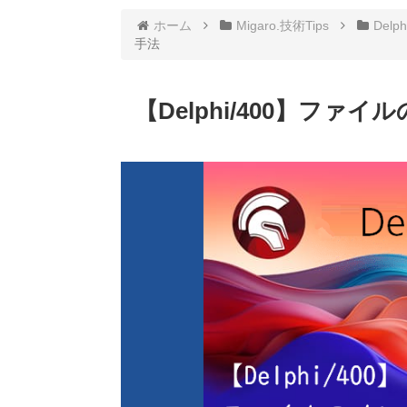
ホーム
Migaro.技術Tips
Delph
手法
【Delphi/400】フ