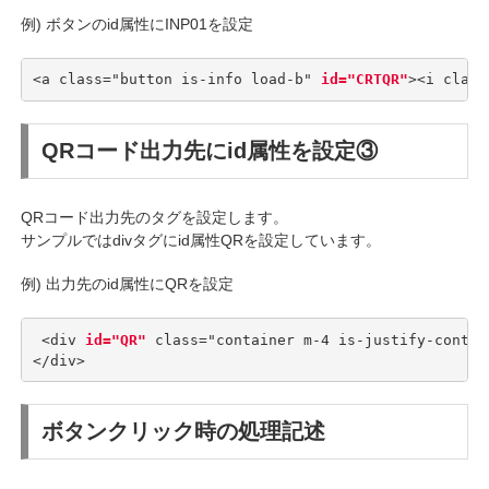
例) ボタンのid属性にINP01を設定
<a class="button is-info load-b" 
id="CRTQR"
><i clas
QRコード出力先にid属性を設定③
QRコード出力先のタグを設定します。
サンプルではdivタグにid属性QRを設定しています。
例) 出力先のid属性にQRを設定
 <div 
id="QR"
 class="container m-4 is-justify-content
</div>
ボタンクリック時の処理記述