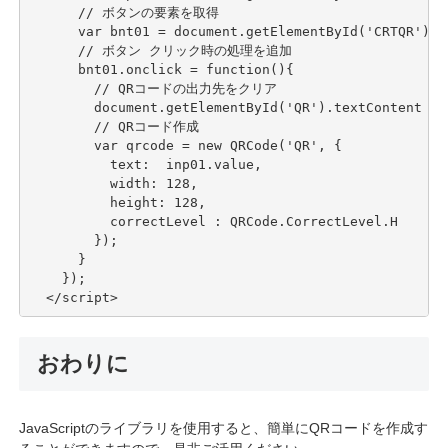
      // ボタンの要素を取得

      var bnt01 = document.getElementById('CRTQR');

      // ボタン クリック時の処理を追加

      bnt01.onclick = function(){

        // QRコードの出力先をクリア

        document.getElementById('QR').textContent = '
        // QRコード作成

        var qrcode = new QRCode('QR', {

          text:  inp01.value,

          width: 128,

          height: 128,

          correctLevel : QRCode.CorrectLevel.H

        });  

      }      

    });

  </script>
おわりに
JavaScriptのライブラリを使用すると、簡単にQRコードを作成す