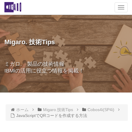
T
o
g
g
l
e
Migaro. 技術Tips
n
a
v
ミガロ. 製品の技術情報
i
IBMiの活用に役立つ情報を掲載！
g
a
t
i
o
n
ホーム
Migaro.技術Tips
Cobos4i(SP4i)
JavaScriptでQRコードを作成する方法