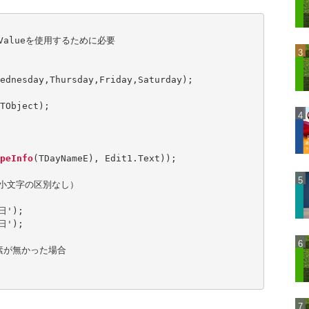
numValueを使用するために必要

ednesday,Thursday,Friday,Saturday);

TObject);

peInfo
(TDayNameE), Edit1.Text));

字小文字の区別なし）

日');

日');

要素が無かった場合
