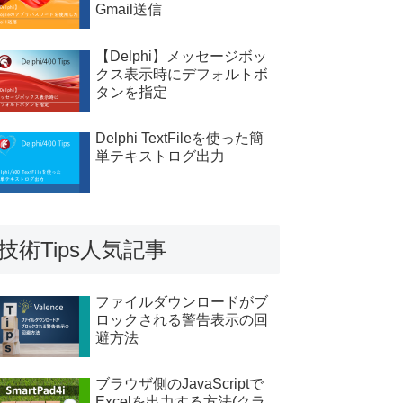
Gmail送信
【Delphi】メッセージボッ
クス表示時にデフォルトボ
タンを指定
Delphi TextFileを使った簡
単テキストログ出力
技術Tips人気記事
ファイルダウンロードがブ
ロックされる警告表示の回
避方法
ブラウザ側のJavaScriptで
Excelを出力する方法(クラ