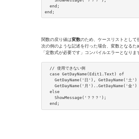
    ShowMessage('？？？');

  end;

end;
関数の戻り値は
変数
のため、ケースリストとして
次の例のような記述を行った場合、変数となるた
「定数式が必要です」コンパイルエラーとなりま
  // 使用できない例

  case GetDayName(Edit1.Text) of

    GetDayName('日'), GetDayName('土') 
    GetDayName('月')..GetDayName('金') 
  else

    ShowMessage('？？？');

  end;