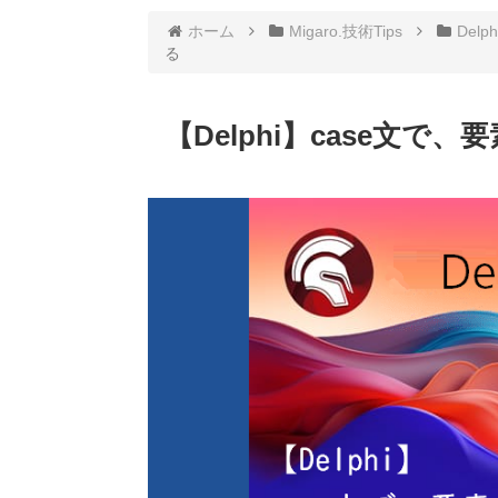
ホーム
Migaro.技術Tips
Delph
る
【Delphi】case文で