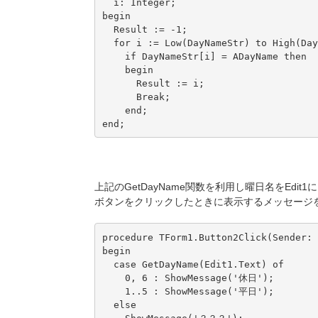
  i: Integer;

begin

  Result := -1;

  for i := Low(DayNameStr) to High(Day
    if DayNameStr[i] = ADayName then

    begin

      Result := i;

      Break;

    end;

end;
上記のGetDayName関数を利用し曜日名をEdit
ボタンをクリックしたときに表示するメッセージ
procedure TForm1.Button2Click(Sender: 
begin

  case GetDayName(Edit1.Text) of

    0, 6 : ShowMessage('休日');

    1..5 : ShowMessage('平日');

  else
