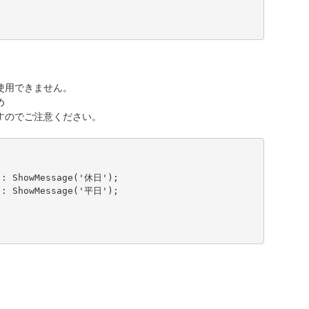
使用できません。
め
すのでご注意ください。
: ShowMessage('休日');

: ShowMessage('平日');
