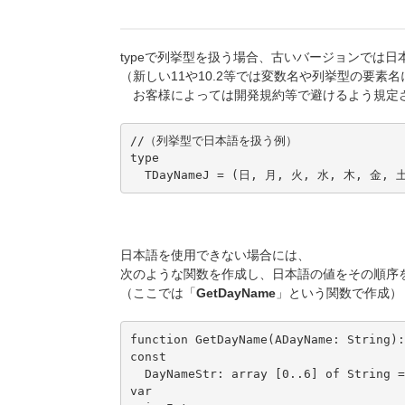
typeで列挙型を扱う場合、古いバージョンでは
（新しい11や10.2等では変数名や列挙型の要素
お客様によっては開発規約等で避けるよう規定
//（列挙型で日本語を扱う例）

type

  TDayNameJ = (日, 月, 火, 水, 木, 金, 
日本語を使用できない場合には、
次のような関数を作成し、日本語の値をその順序
（ここでは「
GetDayName
」という関数で作成）
function GetDayName(ADayName: String):
const

  DayNameStr: array [0..6] of String
var
