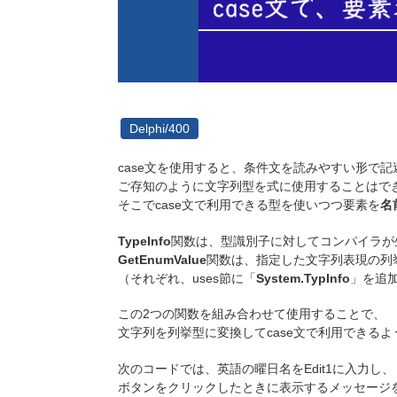
Delphi/400
case文を使用すると、条件文を読みやすい形で
ご存知のように文字列型を式に使用することはで
そこでcase文で利用できる型を使いつつ要素を
名
TypeInfo
関数は、型識別子に対してコンパイラが
GetEnumValue
関数は、指定した文字列表現の列
（それぞれ、uses節に「
System.TypInfo
」を追
この2つの関数を組み合わせて使用することで、
文字列を列挙型に変換してcase文で利用できる
次のコードでは、英語の曜日名をEdit1に入力し、
ボタンをクリックしたときに表示するメッセージ