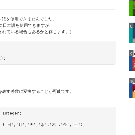
日本語を使用できませんでした。
名に日本語を使用できますが、
されている場合もあるかと存じます。）
土);
を表す整数に変換することが可能です。
 Integer;

 = ('日','月','火','水','木','金','土');
