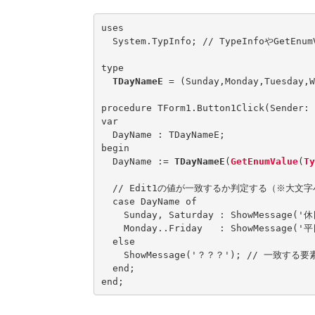
uses

  System.TypInfo; // TypeInfoやGetE
type

TDayNameE
 = (Sunday,Monday,Tuesday,W
procedure TForm1.Button1Click(Sender: 
var

  DayName : TDayNameE;

begin

  DayName := 
TDayNameE
(
GetEnumValue
(
Ty
  // Edit1の値が一致するか判定する（※大文
  case DayName of

    Sunday, Saturday : ShowMessage('休
    Monday..Friday   : ShowMessage('平
  else

    ShowMessage('？？？'); // 一致する
  end;

end;