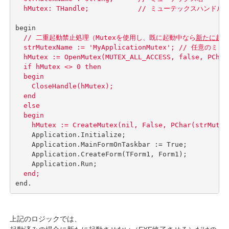
  hMutex: THandle;            // ミューテックスハンドル
  // 二重起動禁止処理（Mutexを使用し、既に起動中なら
新たに起動
  strMutexName := 'MyApplicationMutex'; // 任意のミ
  hMutex := OpenMutex(MUTEX_ALL_ACCESS, false, P
  if hMutex <> 0 then

  begin                                         
    CloseHandle(hMutex);                        
  end

  else

  begin                                          
    Application.Initialize;                     
    Application.MainFormOnTaskbar := True;

    Application.CreateForm(TForm1, Form1);

    Application.Run;

end;
end.
上記のロジックでは、