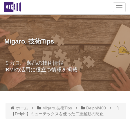
T
o
g
g
l
e
Migaro. 技術Tips
n
a
v
ミガロ. 製品の技術情報
i
IBMiの活用に役立つ情報を掲載！
g
a
t
i
o
n
ホーム
Migaro.技術Tips
Delphi/400
【Delphi】ミューテックスを使った二重起動の防止