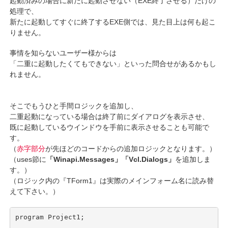
起動済みの場合に新たに起動させない（EXE終了させる）だけの
処理で、
新たに起動してすぐに終了するEXE側では、見た目上は何も起こ
りません。
事情を知らないユーザー様からは
「二重に起動したくてもできない」といった問合せがあるかもし
れません。
そこでもうひと手間ロジックを追加し、
二重起動になっている場合は終了前にダイアログを表示させ、
既に起動しているウインドウを手前に表示させることも可能で
す。
（
赤字部分
が先ほどのコードからの追加ロジックとなります。）
（uses節に
「Winapi.Messages」「Vcl.Dialogs」
を追加しま
す。）
（ロジック内の『TForm1』は実際のメインフォーム名に読み替
えて下さい。）
program Project1;
