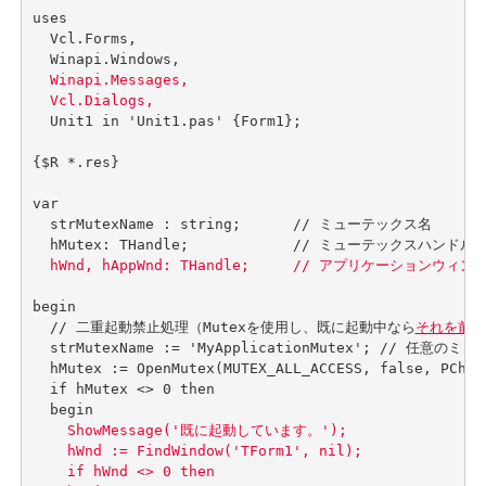
uses

  Vcl.Forms,

  Winapi.Messages,

  Vcl.Dialogs,
  Unit1 in 'Unit1.pas' {Form1};

{$R *.res}

var

  strMutexName : string;      // ミューテックス名

  hMutex: THandle;            // ミューテックスハンドル

hWnd, hAppWnd: THandle;     // アプリケーションウィン
begin

  // 二重起動禁止処理（Mutexを使用し、既に起動中なら
それを前面
  strMutexName := 'MyApplicationMutex'; // 任意のミ
  hMutex := OpenMutex(MUTEX_ALL_ACCESS, false, P
  if hMutex <> 0 then

    ShowMessage('既に起動しています。');

    hWnd := FindWindow('TForm1', nil);         
    if hWnd <> 0 then
