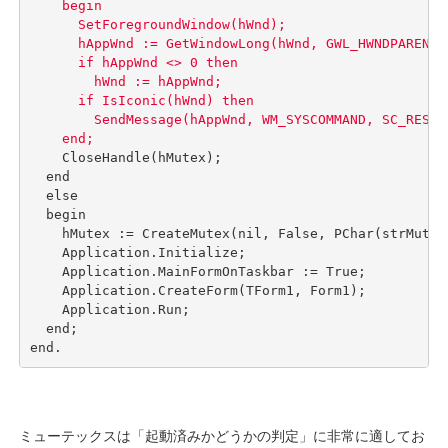
    begin

      SetForegroundWindow(hWnd);                
      hAppWnd := GetWindowLong(hWnd, GWL_HWNDP
      if hAppWnd <> 0 then

        hWnd := hAppWnd;

      if IsIconic(hWnd) then                      
        SendMessage(hAppWnd, WM_SYSCOMMAND, SC_REST
    CloseHandle(hMutex);                        
  end

  else

  begin                                          
    hMutex := CreateMutex(nil, False, PChar(strMu
    Application.Initialize;                     
    Application.MainFormOnTaskbar := True;

    Application.CreateForm(TForm1, Form1);

    Application.Run;

  end;

end.
ミューテックスは「起動済みかどうかの判定」に非常に適してお