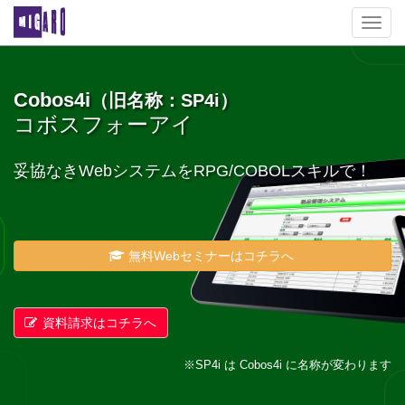
Toggl
navig
Cobos4i
（旧名称：SP4i）
コボスフォーアイ
妥協なきWebシステムをRPG/COBOLスキルで！
無料Webセミナーはコチラへ
資料請求はコチラへ
※SP4i は Cobos4i に名称が変わります