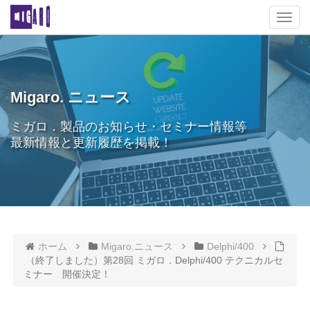
T
o
g
g
l
e
Migaro. ニュース
n
a
ミガロ．製品のお知らせ・セミナー情報等
v
最新情報と更新履歴を掲載！
i
g
a
t
i
o
n
ホーム
Migaro.ニュース
Delphi/400
（終了しました）第28回 ミガロ．Delphi/400 テクニカルセ
ミナー 開催決定！