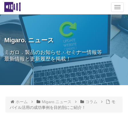
T
o
g
g
l
e
Migaro. ニュース
n
a
ミガロ．製品のお知らせ・セミナー情報等
v
最新情報と更新履歴を掲載！
i
g
a
t
i
o
n
ホーム
Migaro.ニュース
コラム
モ
バイル活用の成功事例を目的別にご紹介！