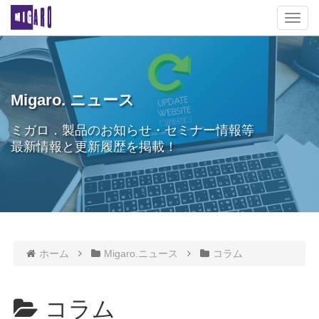
T
o
g
g
l
e
Migaro. ニュース
n
a
ミガロ．製品のお知らせ・セミナー情報等
v
最新情報と更新履歴を掲載！
i
g
a
t
i
o
n
ホーム
Migaro.ニュース
コラム
コラム