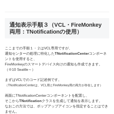
通知表示手順３（VCL・FireMonkey
両用：TNotificationの使用）
ここまでの手順１・２はVCL専用ですが、
通知センターの処理に特化した
TNotificationCenter
コンポーネ
ントを使用すると、
FireMonkeyのスマートデバイス向けの通知も作成できます。
（※10 Seattle～）
まずはVCLでのコード記述例です。
（TNotificationCenterは、VCL用とFireMonkey用の両方が存在します）
画面にTNotificationCenterコンポーネントを配置し、
そこから
TNotification
クラスを生成して通知を表示します。
なおこの方法では、ポップアップアイコンを指定することはでき
ません。