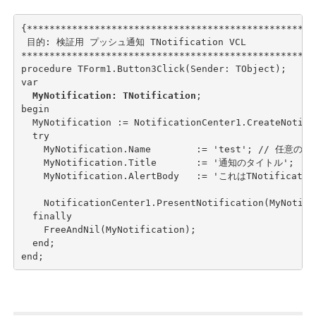
{***************************************************
 目的: 検証用 プッシュ通知 TNotification VCL

****************************************************
procedure TForm1.Button3Click(Sender: TObject);

var

MyNotification: TNotification
;

begin

  MyNotification := NotificationCenter1.CreateNotific
  try

    MyNotification.Name        := 'test'; // 任意の
    MyNotification.Title       := '通知のタイトル';

    MyNotification.AlertBody   := 'これはTNotific
    NotificationCenter1.PresentNotification(MyNotific
  finally

    FreeAndNil(MyNotification);

  end;

end;