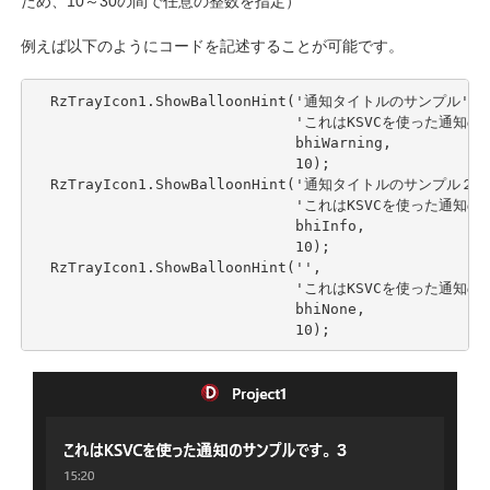
ため、10～30の間で任意の整数を指定）
例えば以下のようにコードを記述することが可能です。
  RzTrayIcon1.ShowBalloonHint('通知タイトルのサンプル',

                              'これはKSVCを使った通知
                              bhiWarning,

                              10);

  RzTrayIcon1.ShowBalloonHint('通知タイトルのサンプル２',
                              'これはKSVCを使った通知
                              bhiInfo,

                              10);

  RzTrayIcon1.ShowBalloonHint('',

                              'これはKSVCを使った通知
                              bhiNone,

                              10);