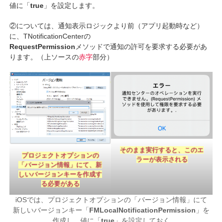
値に「
true
」を設定します。
②については、通知表示ロジックより前（アプリ起動時など）
に、TNotificationCenterの
RequestPermission
メソッドで通知の許可を要求する必要があ
ります。（上ソースの
赤字
部分）
そのまま実行すると、このエ
プロジェクトオプションの
ラーが表示される
「バージョン情報」にて、新
しいバージョンキーを作成す
る必要がある
iOSでは、プロジェクトオプションの「バージョン情報」にて
新しいバージョンキー「
FMLocalNotificationPermission
」を
作成し、値に「
true
」を設定しておく