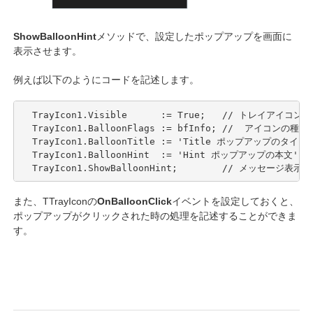
ShowBalloonHint
メソッドで、設定したポップアップを画面に
表示させます。
例えば以下のようにコードを記述します。
  TrayIcon1.Visible      := True;   // トレイアイコン
  TrayIcon1.BalloonFlags := bfInfo; //  アイコンの種類

  TrayIcon1.BalloonTitle := 'Title ポップアップのタイ
  TrayIcon1.BalloonHint  := 'Hint ポップアップの本文';
  TrayIcon1.ShowBalloonHint;        // メッセージ表示
また、TTrayIconの
OnBalloonClick
イベントを設定しておくと、
ポップアップがクリックされた時の処理を記述することができま
す。