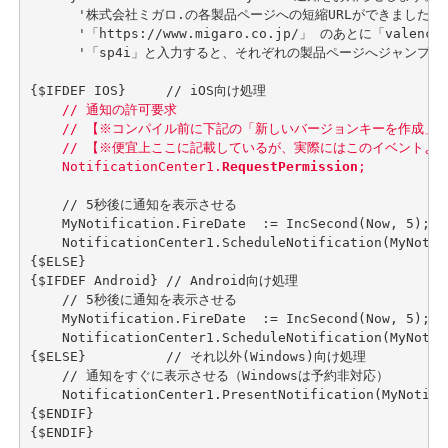
      '株式会社ミガロ.の各製品ページへの短縮URLができました！' 
      '「https://www.migaro.co.jp/」 のあとに「valence」
      '「sp4i」と入力すると、それぞれの製品ページへジャンプする
    // 通知の許可要求

    // 【※コンパイル前に下記の「新しいバージョンキーを作成」の
    // 【※便宜上ここに記載しているが、実際にはこのイベントより
    NotificationCenter1.
RequestPermission
;
    // 5秒後に通知を表示させる

    MyNotification.FireDate  := IncSecond(Now, 5);

    NotificationCenter1.ScheduleNotification(MyNotifi
{$ELSE}

{$IFDEF Android} // Android向け処理

    // 5秒後に通知を表示させる

    MyNotification.FireDate  := IncSecond(Now, 5);

    NotificationCenter1.ScheduleNotification(MyNotifi
{$ELSE}          // それ以外(Windows)向け処理

    // 通知をすぐに表示させる（Windowsは予約非対応）

    NotificationCenter1.PresentNotification(MyNotific
{$ENDIF}

{$ENDIF}
