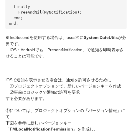
  finally

    FreeAndNil(MyNotification);

  end;

end;
※IncSecondを使用する場合は、uses節に
System.DateUtils
が必
要です。
iOS・Androidでも「PresentNotification」で通知を即時表示さ
せることは可能です。
iOSで通知を表示させる場合は、通知を許可させるために
①プロジェクトオプションで、新しいバージョンキーを作成
②事前にロジックで通知の許可を要求
する必要があります。
①については、プロジェクトオプションの「バージョン情報」に
て
下図を参考に新しいバージョンキー
「
FMLocalNotificationPermission
」を作成し、