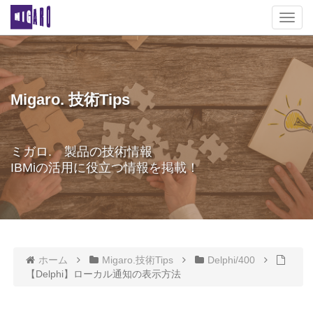
T
o
g
g
l
e
Migaro. 技術Tips
n
a
v
ミガロ. 製品の技術情報
i
IBMiの活用に役立つ情報を掲載！
g
a
t
i
o
n
ホーム
Migaro.技術Tips
Delphi/400
【Delphi】ローカル通知の表示方法