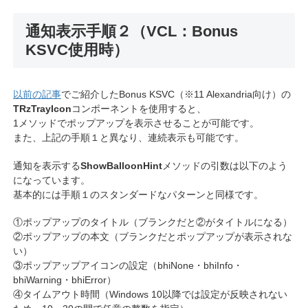
通知表示手順２（VCL：Bonus
KSVC使用時）
以前の記事
でご紹介したBonus KSVC（※11 Alexandria向け）の
TRzTrayIcon
コンポーネントを使用すると、
1メソッドでポップアップを表示させることが可能です。
また、上記の手順１と異なり、連続表示も可能です。
通知を表示する
ShowBalloonHint
メソッドの引数は以下のよう
になっています。
基本的には手順１のスタンダードなパターンと同様です。
①ポップアップのタイトル（ブランクだと②がタイトルになる）
②ポップアップの本文（ブランクだとポップアップが表示されな
い）
③ポップアップアイコンの設定（bhiNone・bhiInfo・
bhiWarning・bhiError）
④タイムアウト時間（Windows 10以降では設定が反映されない