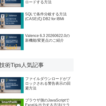
ロードする方法
SQLで条件分岐する方法
(CASE式) DB2 for IBMi
Valence 6.3 20260622.0の
新機能/変更点のご紹介
技術Tips人気記事
ファイルダウンロードがブ
ロックされる警告表示の回
避方法
ブラウザ側のJavaScriptで
Excelを出力する方法(クラ