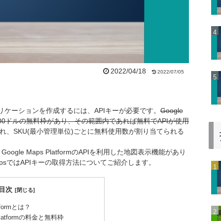
2022/04/18
2022/07/05
したアプリケーションを作成するには、APIキーが必要です。
Google
1か月毎200ドルの無料枠があり、その範囲内であれば無料でAPIが使用
れ、SKU(最小管理単位)ごとに無料使用数が割り当てられる
うGoogle Maps PlatformのAPIを利用した地図表示機能があり
psではAPIキーの取得方法についてご紹介します。
目次
atformとは？
 Platformの料金と無料枠