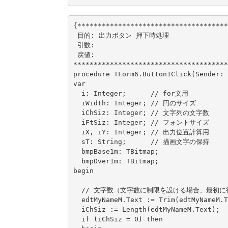
{*************************************
 目的: 出力ボタン 押下時処理

 引数:

 戻値:

**************************************
procedure TForm6.Button1Click(Sender: 
var

  i: Integer;      // for文用

  iWidth: Integer; // 円のサイズ

  iChSiz: Integer; // 文字列の文字数

  iFtSiz: Integer; // フォントサイズ

  iX, iY: Integer; // 出力位置計算用

  sT: String;      // 描画文字の保持

  bmpBase1m: TBitmap;

  bmpOver1m: TBitmap;

begin

  // 文字数（文字数に制限を設ける場合、最初に行う）

  edtMyNameM.Text := Trim(edtMyNameM.Text);

  iChSiz := Length(edtMyNameM.Text);

  if (iChSiz = 0) then
