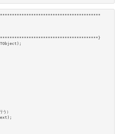
******************************************

*****************************************}

TObject);
