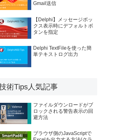
Gmail送信
【Delphi】メッセージボッ
クス表示時にデフォルトボ
タンを指定
Delphi TextFileを使った簡
単テキストログ出力
技術Tips人気記事
ファイルダウンロードがブ
ロックされる警告表示の回
避方法
ブラウザ側のJavaScriptで
Excelを出力する方法(クラ