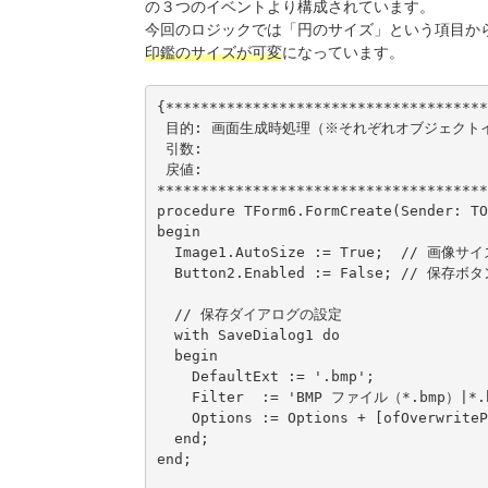
の３つのイベントより構成されています。
今回のロジックでは「円のサイズ」という項目か
印鑑のサイズが可変
になっています。
{*************************************
 目的: 画面生成時処理（※それぞれオブジェクトインスペクタでも設定可）

 引数:

 戻値:

**************************************
procedure TForm6.FormCreate(Sender: TO
begin

  Image1.AutoSize := True;  // 画像サイズを可変にする

  Button2.Enabled := False; // 保存ボタン押下不可

  // 保存ダイアログの設定

  with SaveDialog1 do

  begin

    DefaultExt := '.bmp';                     // 拡張子なしで保存した時の拡張子

    Filter  := 'BMP ファイル（*.bmp）|*.bmp'; // 保存拡張子の選択

    Options := Options + [ofOverwritePrompt]; // 同名ファイルの上書き確認オン

  end;

end;
