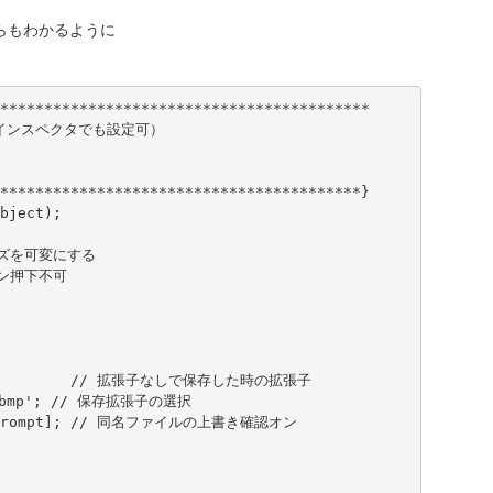
らもわかるように
******************************************

*****************************************}

bject);
