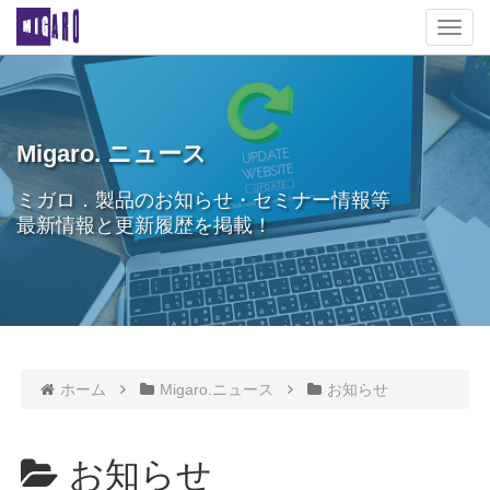
T
o
g
g
l
e
Migaro. ニュース
n
a
ミガロ．製品のお知らせ・セミナー情報等
v
最新情報と更新履歴を掲載！
i
g
a
t
i
o
n
ホーム
Migaro.ニュース
お知らせ
お知らせ